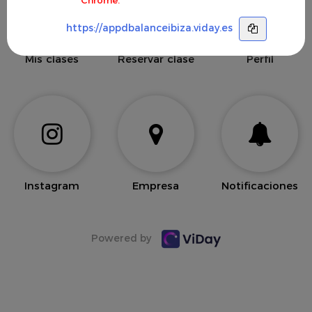
https://appdbalanceibiza.viday.es
Mis clases
Reservar clase
Perfil
Instagram
Empresa
Notificaciones
Powered by